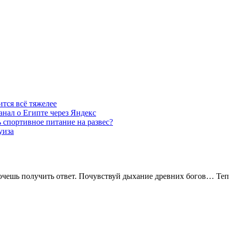
тся всё тяжелее
анал о Египте через Яндекс
 спортивное питание на развес?
уиза
 хочешь получить ответ. Почувствуй дыхание древних богов… Теп