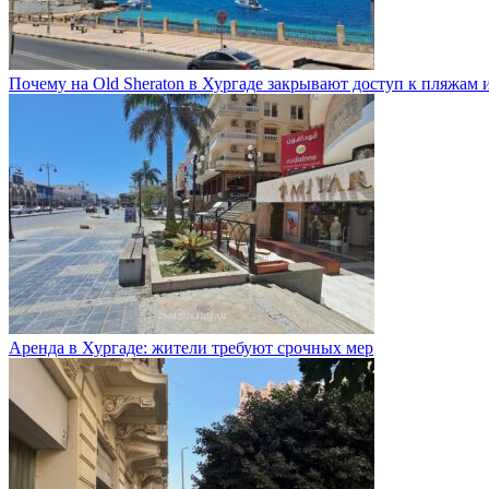
Почему на Old Sheraton в Хургаде закрывают доступ к пляжам и
Аренда в Хургаде: жители требуют срочных мер