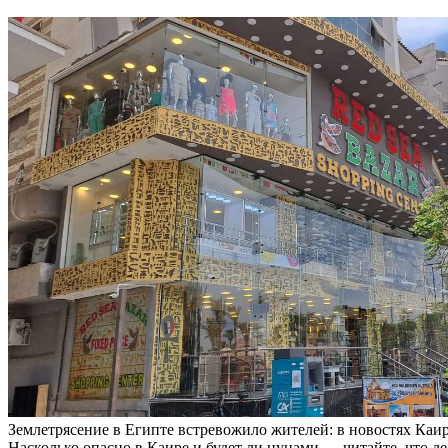
Землетрясение в Египте встревожило жителей: в новостях Каир
Насколько опасно в Каире и будет ли цунами — читайте, что 