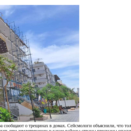
а сообщают о трещинах в домах. Сейсмологи объяснили, что тол
делать при землетрясении и какие районы страны признаны опас