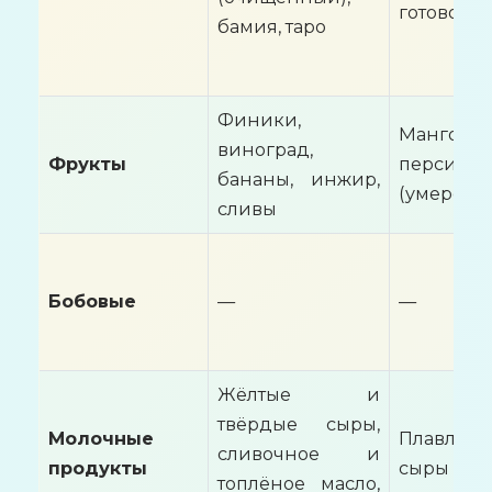
готовом в
бамия, таро
Финики,
Манго,
виноград,
Фрукты
персики,
бананы, инжир,
(умеренн
сливы
Бобовые
—
—
Жёлтые и
твёрдые сыры,
Молочные
Плавлен
сливочное и
продукты
сыры
топлёное масло,