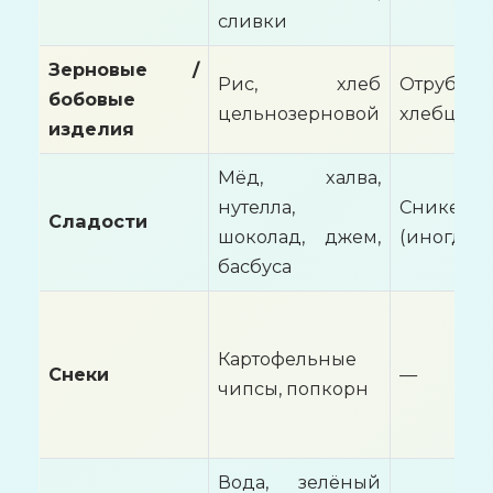
сливки
Зерновые /
Рис, хлеб
Отруби,
бобовые
цельнозерновой
хлебцы
изделия
Мёд, халва,
нутелла,
Сникерс
Сладости
шоколад, джем,
(иногда)
басбуса
Картофельные
Снеки
—
чипсы, попкорн
Вода, зелёный