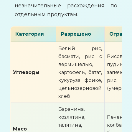
незначительные расхождения по
отдельным продуктам.
Категория
Разрешено
Ограни
Белый рис,
басмати, рис с
Рисовый
вермишелью,
пудинг,
Углеводы
картофель, батат,
запечён
кукуруза, фрике,
рис
цельнозерновой
(умеренн
хлеб
Баранина,
козлятина,
Печень,
телятина,
колбасы,
Мясо