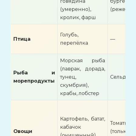
говядина
бургеры
(умеренно),
(реже)
кролик, фарш
Голубь,
Птица
—
перепёлка
Морская рыба
(лаврак, дорада,
Рыба и
тунец,
Сельдь
морепродукты
скумбрия),
крабы, лобстер
Картофель, батат,
Томаты
кабачок
Овощи
(тольк
(очищенный),