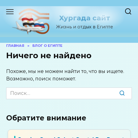
Перейти
к
Хургада сайт
содержанию
Жизнь и отдых в Египте
ГЛАВНАЯ
»
БЛОГ О ЕГИПТЕ
Ничего не найдено
Похоже, мы не можем найти то, что вы ищете.
Возможно, поиск поможет.
Search
for:
Обратите внимание